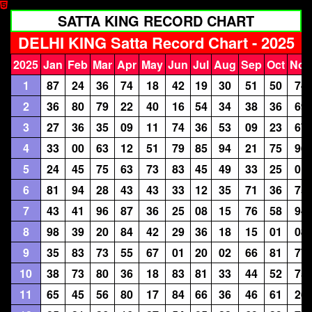
SATTA KING RECORD CHART
DELHI KING Satta Record Chart - 2025
2025
Jan
Feb
Mar
Apr
May
Jun
Jul
Aug
Sep
Oct
Nov
1
87
24
36
74
18
42
19
30
51
50
74
2
36
80
79
22
40
16
54
34
38
36
69
3
27
36
35
09
11
74
36
53
09
23
67
4
33
00
63
12
51
79
85
94
21
75
96
5
24
45
75
63
73
83
45
49
33
25
01
6
81
94
28
43
43
33
12
35
71
36
75
7
43
41
96
87
36
25
08
15
76
58
94
8
98
39
20
84
42
29
36
18
15
01
08
9
35
83
73
55
67
01
20
02
66
81
77
10
38
73
80
36
18
83
81
33
44
52
75
11
65
45
56
80
17
84
66
36
46
61
26